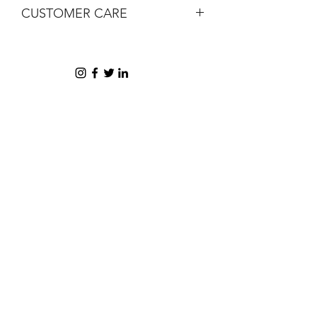
CUSTOMER CARE
Gel
Gold confetti details
Email help@shophorrorlab.com
BRIGHTEN UP YOUR INBOX
Join our email list for new product
releases, sales and endless inspiration
SIGN UP
HAZ CLICK AQUÍ PARA COMPRAR EN PERÚ
AYUDA + INFORMACIÓN
COMPAÑÍA
Contáctenos
Venta al por mayor
Preguntas más frecuentes
Términos y privacidad
Condiciones de envío
Acerca de Horrorlab
Garantía y Términos de intercambios