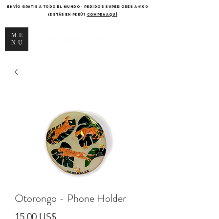
ENVÍO GRATIS A TODO EL MUNDO - PEDIDOS SUPERIORES A $100
¿Estás en Perú?
COMPRA AQUÍ
ME
NU
Otorongo - Phone Holder
Precio
15,00 US$