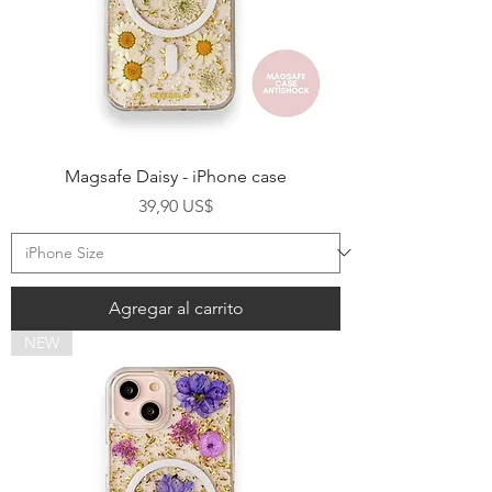
Magsafe Daisy - iPhone case
Precio
39,90 US$
Agregar al carrito
NEW