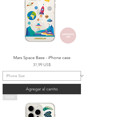
Mars Space Base - iPhone case
Precio
31,99 US$
Agregar al carrito
NEW