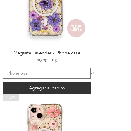
Magsafe Lavender - iPhone case
Precio
39,90 US$
Agregar al carrito
NEW