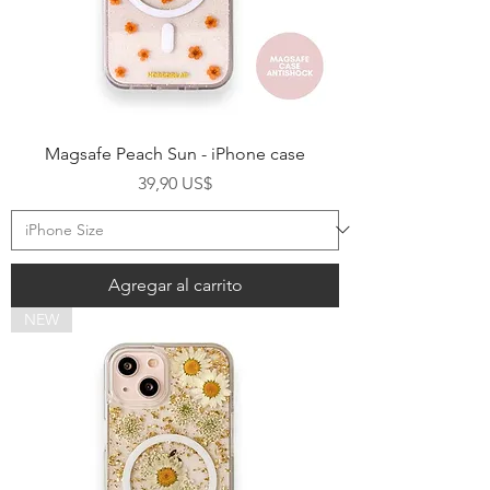
Magsafe Peach Sun - iPhone case
Precio
39,90 US$
Agregar al carrito
NEW