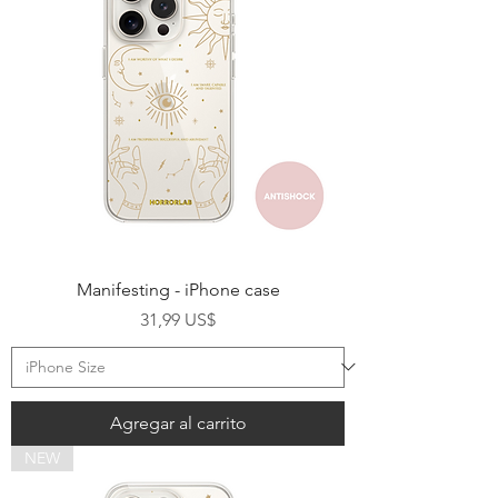
Manifesting - iPhone case
Precio
31,99 US$
Agregar al carrito
NEW