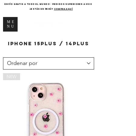
ENVÍO GRATIS A TODO EL MUNDO - PEDIDOS SUPERIORES A $100
¿Estás en Perú?
COMPRA AQUÍ
ME
NU
iPhone
15Plus / 14Plus
NEW