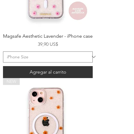
Magsafe Aesthetic Lavender - iPhone case
Precio
39,90 US$
Agregar al carrito
NEW