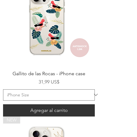
Gallito de las Rocas - iPhone case
Precio
31,99 US$
Agregar al carrito
NEW