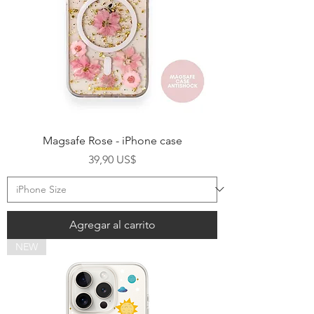
Magsafe Rose - iPhone case
Precio
39,90 US$
Agregar al carrito
NEW