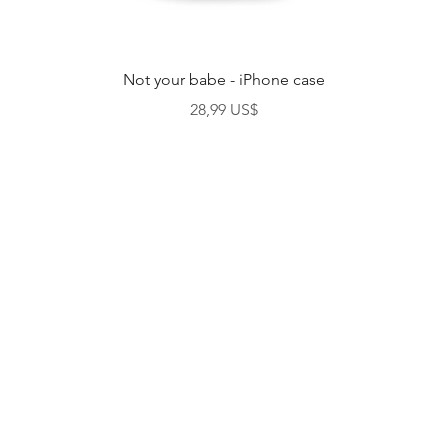
Vista rápida
Not your babe - iPhone case
Precio
28,99 US$