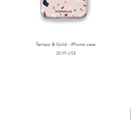
Vista rápida
Terrazo & Gold - iPhone case
Precio
28,99 US$