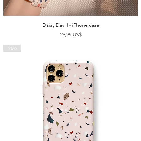
Vista rápida
Daisy Day II - iPhone case
Precio
28,99 US$
NEW