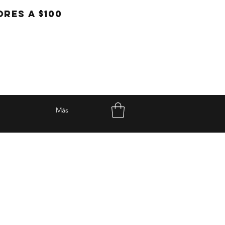
RES A $100
Más