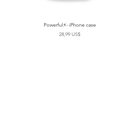
Vista rápida
Powerful⚡- iPhone case
Precio
28,99 US$